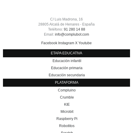
C/ Luis Madrona, 16
28805 Alcalá de Henares - España
Teléfono:
91 280 14 88
Email:
info@complubot.com
Facebook
Instagram
X
Youtube
ETAPA EDUCATIVA
Educación infantil
Educación primaria
Educación secundaria
PLATAFORMA
Compluino
Crumble
KIE
Microbit
Raspberry Pi
Robotitos
Scratch