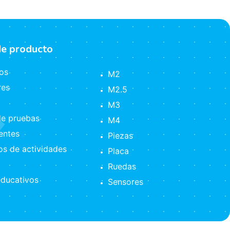
de producto
os
M2
res
M2.5
M3
e pruebas
M4
ntes
Piezas
s de actividades
Placa
Ruedas
ducativos
Sensores