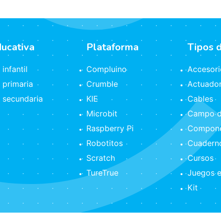
ducativa
Plataforma
Tipos 
infantil
Compluino
Accesori
 primaria
Crumble
Actuado
 secundaria
KIE
Cables
Microbit
Campo d
Raspberry Pi
Compone
Robotitos
Cuaderno
Scratch
Cursos
TureTrue
Juegos e
Kit