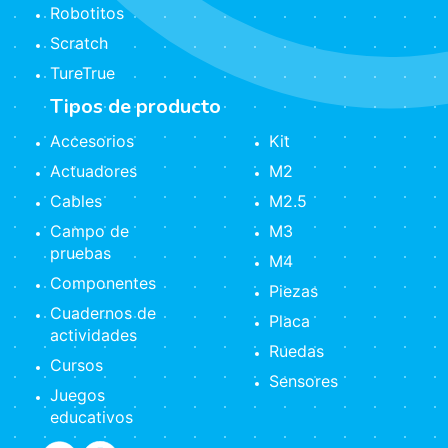
Robotitos
Scratch
TureTrue
Tipos de producto
Accesorios
Kit
Actuadores
M2
Cables
M2.5
Campo de
M3
pruebas
M4
Componentes
Piezas
Cuadernos de
Placa
actividades
Ruedas
Cursos
Sensores
Juegos
educativos