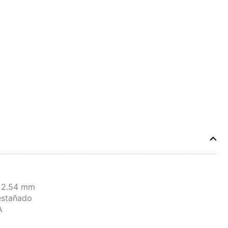
: 2.54 mm
 estañado
A