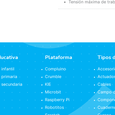
Tensión máxima de trab
ducativa
Plataforma
Tipos 
infantil
Compluino
Accesori
 primaria
Crumble
Actuado
 secundaria
KIE
Cables
Microbit
Campo d
Raspberry Pi
Compone
Robotitos
Cuaderno