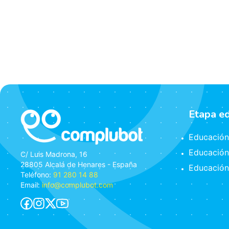
Etapa e
Educación 
Educación
C/ Luis Madrona, 16
28805 Alcalá de Henares - España
Educación
Teléfono:
91 280 14 88
Email:
info@complubot.com