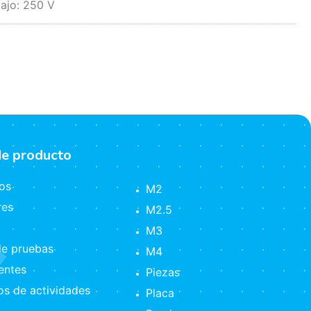
ajo: 250 V
de producto
os
M2
res
M2.5
M3
e pruebas
M4
ntes
Piezas
s de actividades
Placa