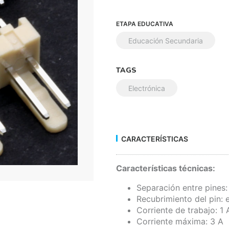
ETAPA EDUCATIVA
Educación Secundaria
TAGS
Electrónica
CARACTERÍSTICAS
Características técnicas:
Separación entre pines
Recubrimiento del pin:
Corriente de trabajo: 1 
Corriente máxima: 3 A