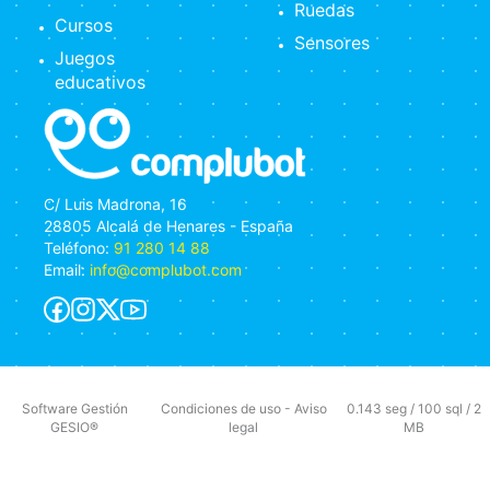
Ruedas
Cursos
Sensores
Juegos
educativos
C/ Luis Madrona, 16
28805 Alcalá de Henares - España
Teléfono:
91 280 14 88
Email:
info@complubot.com
Software Gestión
Condiciones de uso
-
Aviso
0.143 seg /
100 sql
/ 2
GESIO®
legal
MB