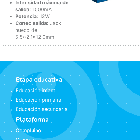
Intensidad máxima de
salida:
1000mA
Potencia:
12W
Conec.salida:
Jack
hueco de
5,5x2,1x12,0mm
Etapa educativa
Educación infantil
Educación primaria
Educación secundaria
Plataforma
Compluino
Crumble