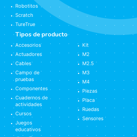
Robotitos
Scratch
TureTrue
Tipos de producto
Accesorios
Kit
Actuadores
M2
Cables
M2.5
Campo de
M3
pruebas
M4
Componentes
Piezas
Cuadernos de
Placa
actividades
Ruedas
Cursos
Sensores
Juegos
educativos