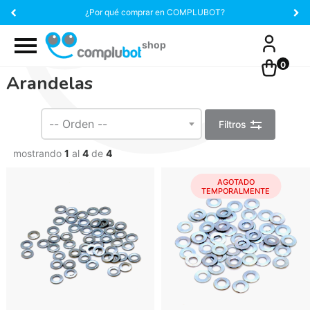
¿Por qué comprar en COMPLUBOT?
0
Arandelas
Filtros
mostrando
1
al
4
de
4
AGOTADO
TEMPORALMENTE