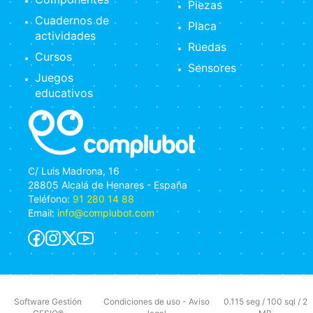
Piezas
Cuadernos de
Placa
actividades
Ruedas
Cursos
Sensores
Juegos
educativos
C/ Luis Madrona, 16
28805 Alcalá de Henares - España
Teléfono:
91 280 14 88
Email:
info@complubot.com
Software Gestión
Condiciones de uso
-
Aviso
0.115 seg /
100 sql
/ 2