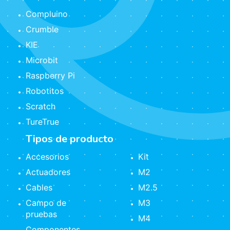
Compluino
Crumble
KIE
Microbit
Raspberry Pi
Robotitos
Scratch
TureTrue
Tipos de producto
Accesorios
Kit
Actuadores
M2
Cables
M2.5
Campo de
M3
pruebas
M4
Componentes