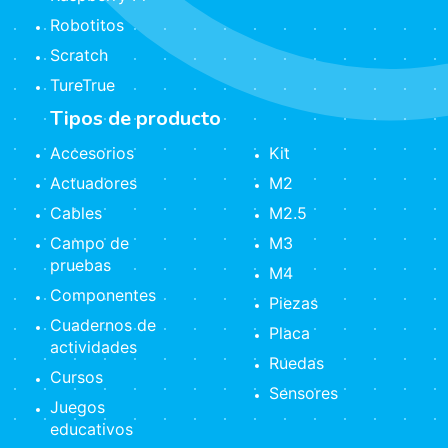
Robotitos
Scratch
TureTrue
Tipos de producto
Accesorios
Kit
Actuadores
M2
Cables
M2.5
Campo de
M3
pruebas
M4
Componentes
Piezas
Cuadernos de
Placa
actividades
Ruedas
Cursos
Sensores
Juegos
educativos