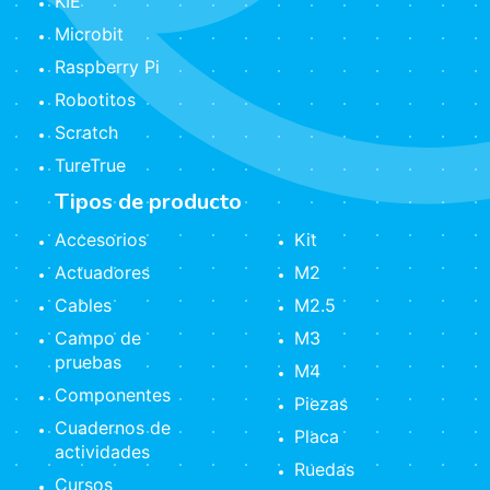
KIE
Microbit
Raspberry Pi
Robotitos
Scratch
TureTrue
Tipos de producto
Accesorios
Kit
Actuadores
M2
Cables
M2.5
Campo de
M3
pruebas
M4
Componentes
Piezas
Cuadernos de
Placa
actividades
Ruedas
Cursos