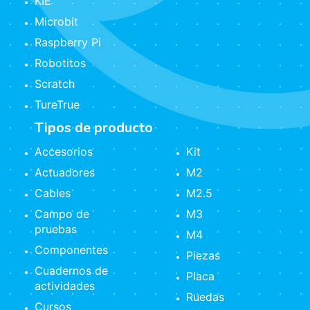
KIE
Microbit
Raspberry Pi
Robotitos
Scratch
TureTrue
Tipos de producto
Accesorios
Kit
Actuadores
M2
Cables
M2.5
Campo de
M3
pruebas
M4
Componentes
Piezas
Cuadernos de
Placa
actividades
Ruedas
Cursos