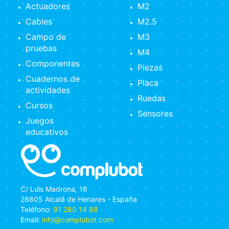
Actuadores
M2
Cables
M2.5
Campo de
M3
pruebas
M4
Componentes
Piezas
Cuadernos de
Placa
actividades
Ruedas
Cursos
Sensores
Juegos
educativos
C/ Luis Madrona, 16
28805 Alcalá de Henares - España
Teléfono:
91 280 14 88
Email:
info@complubot.com