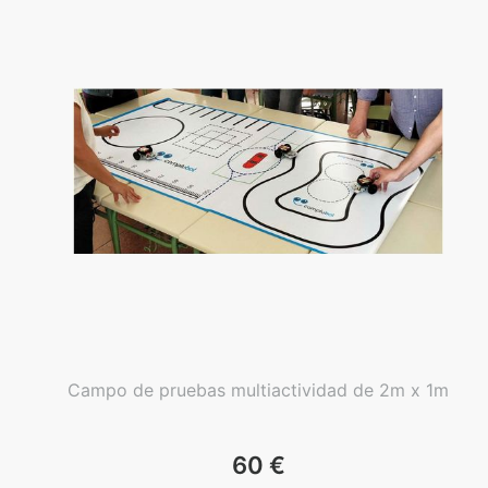
Campo de pruebas multiactividad de 2m x 1m
60
€