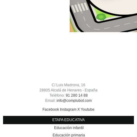
C/ Luis Madrona, 16
28805 Alcalá de Henares - España
Teléfono:
91 280 14 88
Email:
info@complubot.com
Facebook
Instagram
X
Youtube
ETAPA EDUCATIVA
Educación infantil
Educación primaria