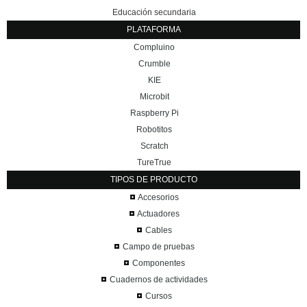
Educación secundaria
PLATAFORMA
Compluino
Crumble
KIE
Microbit
Raspberry Pi
Robotitos
Scratch
TureTrue
TIPOS DE PRODUCTO
Accesorios
Actuadores
Cables
Campo de pruebas
Componentes
Cuadernos de actividades
Cursos