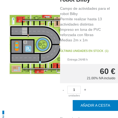
ÚLTIMAS
Campo de actividades para el
UNIDADES
EN
robot Bilby
STOCK
(
3
)
Permite realizar hasta 13
actividades distintas
Impreso en lona de PVC
reforzada con fibras
Medias 2m x 1m
ÚLTIMAS UNIDADES EN STOCK
(
1
)
Entrega 24/48 h
60
€
oferta
21.00%
IVA incluido
-
+
unidades
AÑADIR A CESTA
1
2