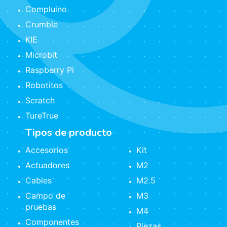
Compluino
Crumble
KIE
Microbit
Raspberry Pi
Robotitos
Scratch
TureTrue
Tipos de producto
Accesorios
Kit
Actuadores
M2
Cables
M2.5
Campo de
M3
pruebas
M4
Componentes
Piezas