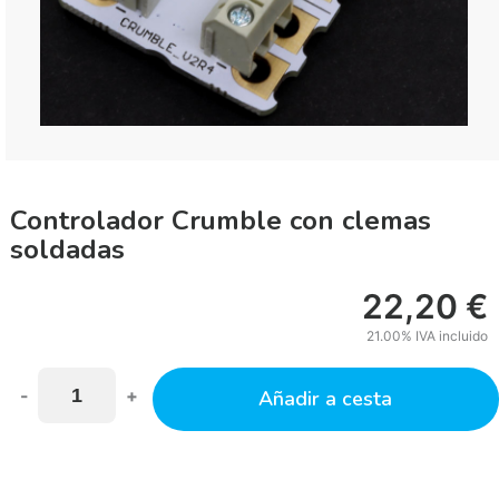
Controlador Crumble con clemas
soldadas
22,20
€
21.00%
IVA incluido
-
+
Añadir a cesta