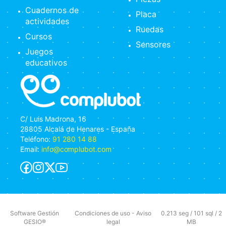
Cuadernos de
Placa
actividades
Ruedas
Cursos
Sensores
Juegos
educativos
C/ Luis Madrona, 16
28805 Alcalá de Henares - España
Teléfono:
91 280 14 88
Email:
info@complubot.com
Software Gestión
Condiciones de uso
-
Aviso
0.213 seg /
101 sql
/ 2
GESIO®
legal
MB