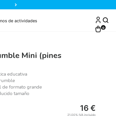
nos de actividades
0
umble Mini (pines
ica educativa
Crumble
l de formato grande
educido tamaño
16
€
21.00%
IVA incluido