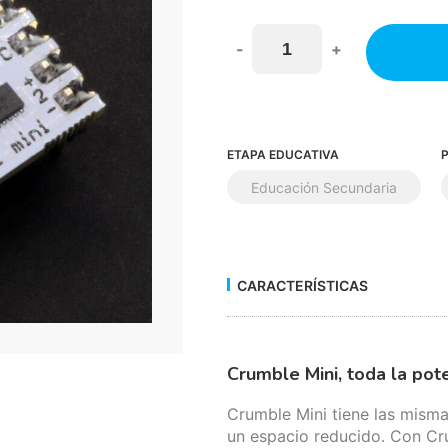
-
+
ETAPA EDUCATIVA
Educación Secundaria
CARACTERÍSTICAS
Crumble Mini, toda la po
Crumble Mini tiene las misma
un espacio reducido. Con C