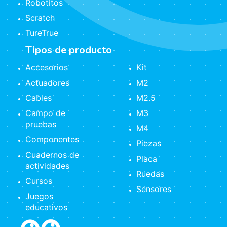
Robotitos
Scratch
TureTrue
Tipos de producto
Accesorios
Kit
Actuadores
M2
Cables
M2.5
Campo de
M3
pruebas
M4
Componentes
Piezas
Cuadernos de
Placa
actividades
Ruedas
Cursos
Sensores
Juegos
educativos