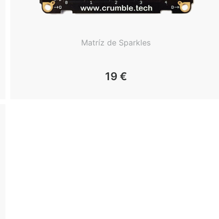
Matríz de Sparkles
19
€