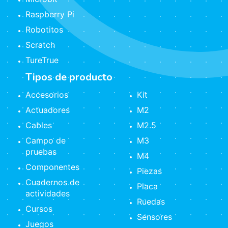
Raspberry Pi
Robotitos
Scratch
TureTrue
Tipos de producto
Accesorios
Kit
Actuadores
M2
Cables
M2.5
Campo de
M3
pruebas
M4
Componentes
Piezas
Cuadernos de
Placa
actividades
Ruedas
Cursos
Sensores
Juegos