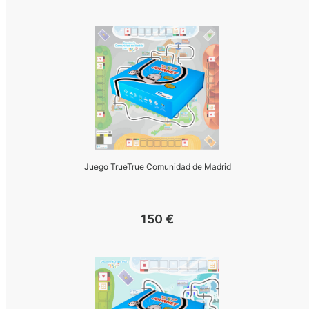
Juego TrueTrue Comunidad de Madrid
150
€