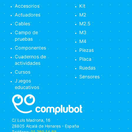
Accesorios
Kit
Actuadores
M2
Cables
M2.5
Campo de
M3
pruebas
M4
Componentes
Piezas
Cuadernos de
Placa
actividades
Ruedas
Cursos
Sensores
Juegos
educativos
C/ Luis Madrona, 16
28805 Alcalá de Henares - España
Teléfono:
91 280 14 88