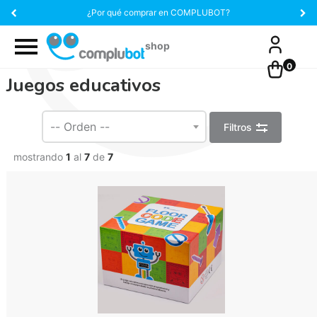
¿Por qué comprar en COMPLUBOT?
0
Juegos educativos
Filtros
mostrando
1
al
7
de
7