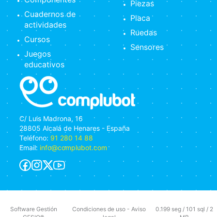
Piezas
Cuadernos de
Placa
actividades
Ruedas
Cursos
Sensores
Juegos
educativos
C/ Luis Madrona, 16
28805 Alcalá de Henares - España
Teléfono:
91 280 14 88
Email:
info@complubot.com
Software Gestión
Condiciones de uso
-
Aviso
0.199 seg /
101 sql
/ 2