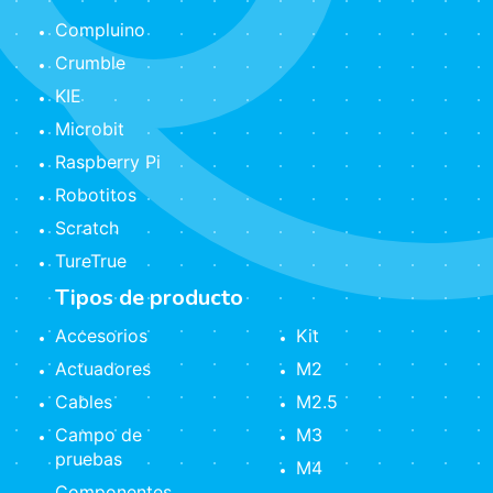
Compluino
Crumble
KIE
Microbit
Raspberry Pi
Robotitos
Scratch
TureTrue
Tipos de producto
Accesorios
Kit
Actuadores
M2
Cables
M2.5
Campo de
M3
pruebas
M4
Componentes