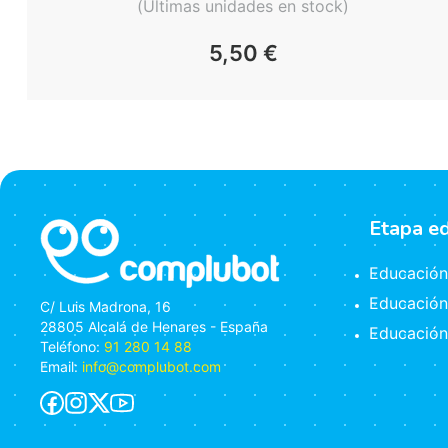
(Últimas unidades en stock)
5,50
€
Etapa e
Educación 
Educación
C/ Luis Madrona, 16
28805 Alcalá de Henares - España
Educación
Teléfono:
91 280 14 88
Email:
info@complubot.com