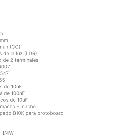
mm
 5mm
omun (CC)
s de la luz (LDR)
d de 2 terminales
N4007
C547
555
s de 10nF
s de 100nF
icos de 10uF
o macho - macho
ipado B10K para protoboard
m 1/4W