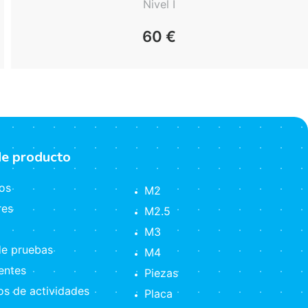
Nivel I
60
€
de producto
os
M2
res
M2.5
M3
e pruebas
M4
ntes
Piezas
s de actividades
Placa