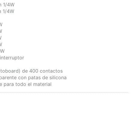
m 1/4W
m 1/4W
W
4W
W
W
W
4W
interruptor
rotoboard) de 400 contactos
sparente con patas de silicona
re para todo el material