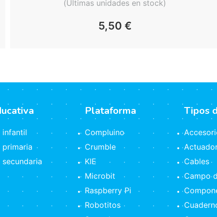
(Últimas unidades en stock)
5,50
€
ducativa
Plataforma
Tipos 
infantil
Compluino
Accesori
 primaria
Crumble
Actuado
 secundaria
KIE
Cables
Microbit
Campo d
Raspberry Pi
Compone
Robotitos
Cuaderno