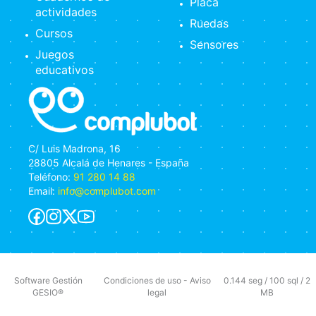
Placa
actividades
Ruedas
Cursos
Sensores
Juegos
educativos
C/ Luis Madrona, 16
28805 Alcalá de Henares - España
Teléfono:
91 280 14 88
Email:
info@complubot.com
Software Gestión
Condiciones de uso
-
Aviso
0.144 seg /
100 sql
/ 2
GESIO®
legal
MB