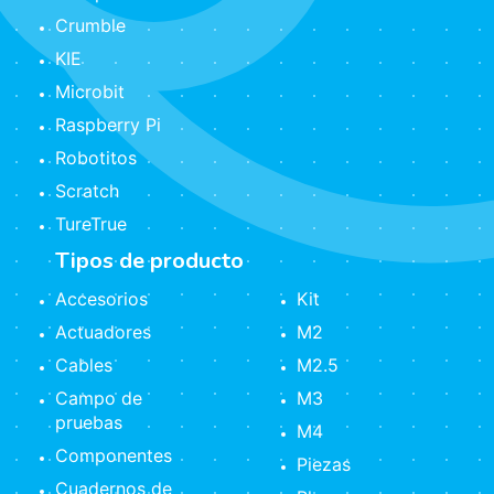
Crumble
KIE
Microbit
Raspberry Pi
Robotitos
Scratch
TureTrue
Tipos de producto
Accesorios
Kit
Actuadores
M2
Cables
M2.5
Campo de
M3
pruebas
M4
Componentes
Piezas
Cuadernos de