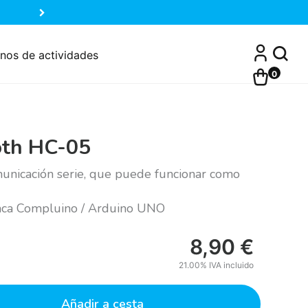
nos de actividades
0
oth HC-05
unicación serie, que puede funcionar como
laca Compluino / Arduino UNO
8,90
€
21.00%
IVA incluido
Añadir a cesta