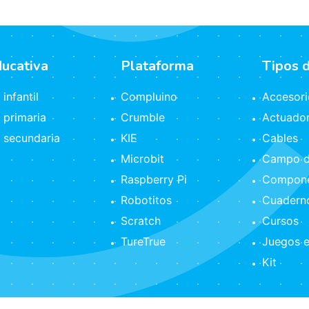
ducativa
Plataforma
Tipos 
infantil
Compluino
Accesori
 primaria
Crumble
Actuado
 secundaria
KIE
Cables
Microbit
Campo d
Raspberry Pi
Compone
Robotitos
Cuaderno
Scratch
Cursos
TureTrue
Juegos e
Kit