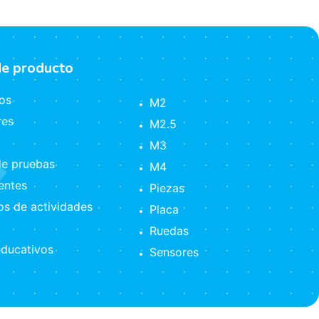
de producto
os
M2
res
M2.5
M3
e pruebas
M4
ntes
Piezas
s de actividades
Placa
Ruedas
ducativos
Sensores