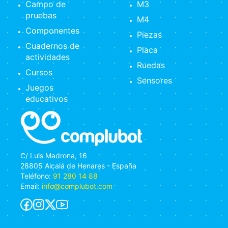
Campo de
M3
pruebas
M4
Componentes
Piezas
Cuadernos de
Placa
actividades
Ruedas
Cursos
Sensores
Juegos
educativos
C/ Luis Madrona, 16
28805 Alcalá de Henares - España
Teléfono:
91 280 14 88
Email:
info@complubot.com