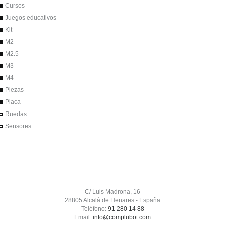
Cursos
Juegos educativos
Kit
M2
M2.5
M3
M4
Piezas
Placa
Ruedas
Sensores
C/ Luis Madrona, 16
28805 Alcalá de Henares - España
Teléfono:
91 280 14 88
Email:
info@complubot.com