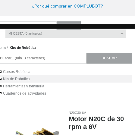
¿Por qué comprar en COMPLUBOT?
Invitado
Registro
/
Iniciar sesión
MI CESTA
0
artículos
ome
Kits de Robótica
Cursos Robótica
Kits de Robótica
Herramientas y tornillería
Cuadernos de actividades
N20C30-6V
Motor N20C de 30
rpm a 6V