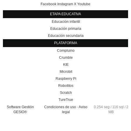
Facebook
Instagram
X
Youtube
ETAPA EDUCATIVA
Educación infantil
Educación primaria
Educación secundaria
PLATAFORMA
Compluino
Crumble
KIE
Microbit
Raspberry Pi
Robotitos
Scratch
TureTrue
Software Gestión
Condiciones de uso
-
Aviso
0.254 seg /
116 sql
/ 2
GESIO®
legal
MB