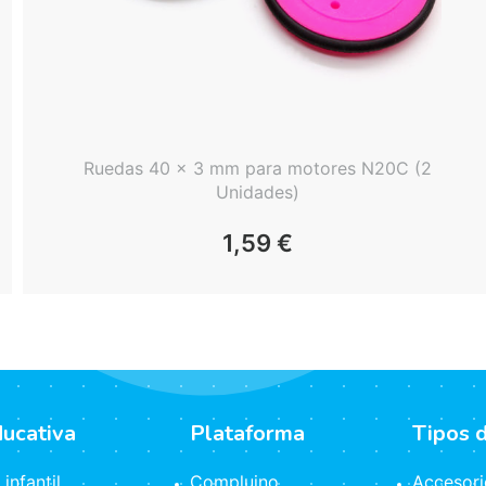
Ruedas 40 x 3 mm para motores N20C (2
Unidades)
1,59
€
ducativa
Plataforma
Tipos 
infantil
Compluino
Accesori