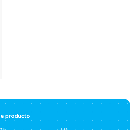
de producto
os
M2