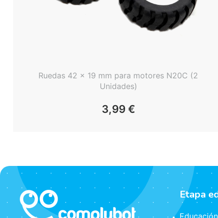
Ruedas 42 x 19 mm para motores N20C (2
Unidades)
3,99
€
Etapa e
Educación 