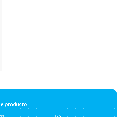
de producto
os
M2