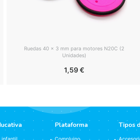
Ruedas 40 x 3 mm para motores N20C (2
Unidades)
1,59
€
ducativa
Plataforma
Tipos 
infantil
Compluino
Accesori