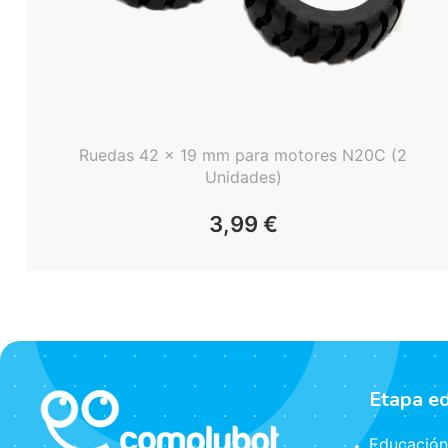
Ruedas 42 x 19 mm para motores N20C (2
Unidades)
3,99
€
Etapa e
Educación 