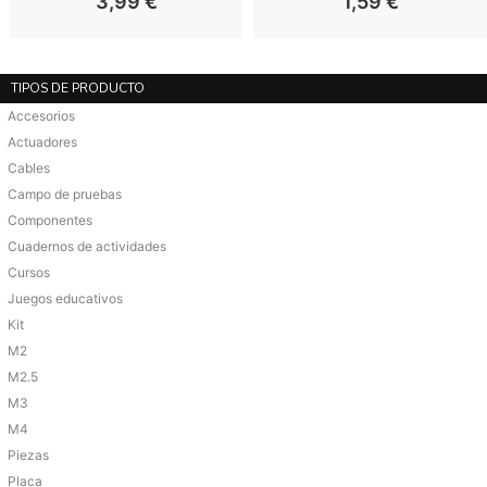
3,99
€
1,59
€
TIPOS DE PRODUCTO
Accesorios
Actuadores
Cables
Campo de pruebas
Componentes
Cuadernos de actividades
Cursos
Juegos educativos
Kit
M2
M2.5
M3
M4
Piezas
Placa