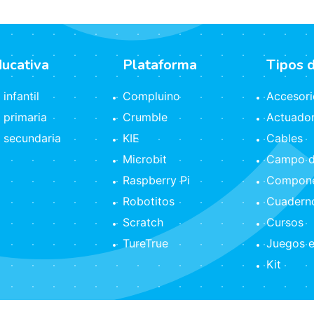
ducativa
Plataforma
Tipos 
infantil
Compluino
Accesori
 primaria
Crumble
Actuado
 secundaria
KIE
Cables
Microbit
Campo d
Raspberry Pi
Compone
Robotitos
Cuaderno
Scratch
Cursos
TureTrue
Juegos e
Kit