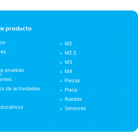
de producto
os
M2
res
M2.5
M3
e pruebas
M4
ntes
Piezas
s de actividades
Placa
Ruedas
ducativos
Sensores