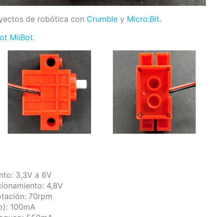
oyectos de robótica con
Crumble
y
Micro:Bit
.
ot MiiBot
.
nto: 3,3V a 6V
cionamiento: 4,8V
otación: 70rpm
ío): 100mA