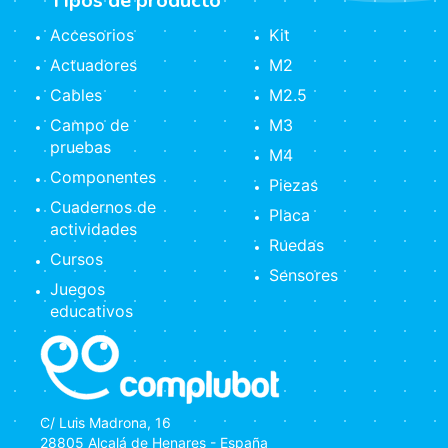
Tipos de producto
Accesorios
Kit
Actuadores
M2
Cables
M2.5
Campo de
M3
pruebas
M4
Componentes
Piezas
Cuadernos de
Placa
actividades
Ruedas
Cursos
Sensores
Juegos
educativos
C/ Luis Madrona, 16
28805 Alcalá de Henares - España