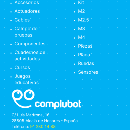
Accesorios
Kit
Actuadores
M2
Cables
M2.5
Campo de
M3
pruebas
M4
Componentes
Piezas
Cuadernos de
Placa
actividades
Ruedas
Cursos
Sensores
Juegos
educativos
C/ Luis Madrona, 16
28805 Alcalá de Henares - España
Teléfono:
91 280 14 88