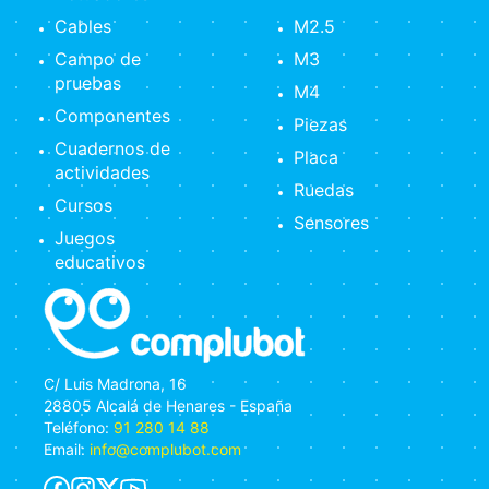
Cables
M2.5
Campo de
M3
pruebas
M4
Componentes
Piezas
Cuadernos de
Placa
actividades
Ruedas
Cursos
Sensores
Juegos
educativos
C/ Luis Madrona, 16
28805 Alcalá de Henares - España
Teléfono:
91 280 14 88
Email:
info@complubot.com