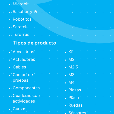
Microbit
Raspberry Pi
Robotitos
Scratch
TureTrue
Tipos de producto
Accesorios
Kit
Actuadores
M2
Cables
M2.5
Campo de
M3
pruebas
M4
Componentes
Piezas
Cuadernos de
Placa
actividades
Ruedas
Cursos
Sensores