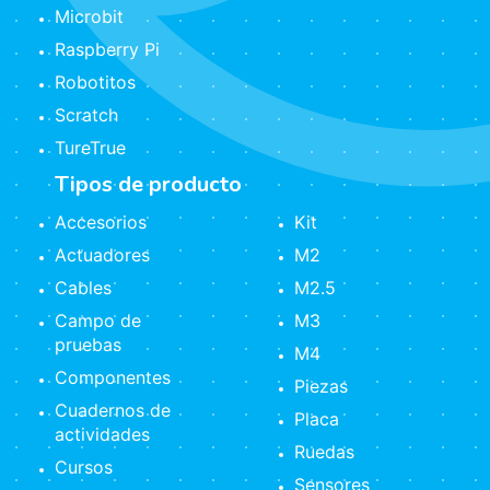
Microbit
Raspberry Pi
Robotitos
Scratch
TureTrue
Tipos de producto
Accesorios
Kit
Actuadores
M2
Cables
M2.5
Campo de
M3
pruebas
M4
Componentes
Piezas
Cuadernos de
Placa
actividades
Ruedas
Cursos
Sensores