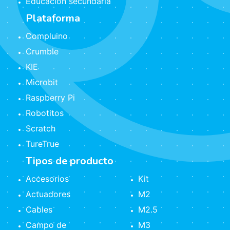
Educación secundaria
Plataforma
Compluino
Crumble
KIE
Microbit
Raspberry Pi
Robotitos
Scratch
TureTrue
Tipos de producto
Accesorios
Kit
Actuadores
M2
Cables
M2.5
Campo de
M3