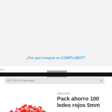
ome
Kits de Robótica
Cursos Robótica
Kits de Robótica
Herramientas y tornillería
Cuadernos de actividades
¿Por qué comprar en COMPLUBOT?
Invitado
Registro
/
Iniciar sesión
MI CESTA
0
artículos
100LED5R
Pack ahorro 100
ledes rojos 5mm