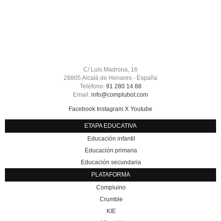
C/ Luis Madrona, 16
28805 Alcalá de Henares - España
Teléfono:
91 280 14 88
Email:
info@complubot.com
Facebook
Instagram
X
Youtube
ETAPA EDUCATIVA
Educación infantil
Educación primaria
Educación secundaria
PLATAFORMA
Compluino
Crumble
KIE