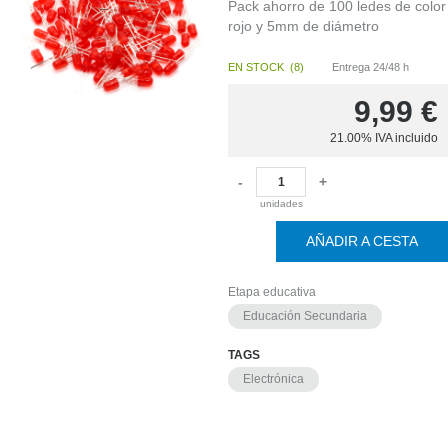
Pack ahorro de 100 ledes de color
rojo y 5mm de diámetro
EN STOCK
(
8
)
Entrega 24/48 h
9,99
€
21.00%
IVA incluido
-
+
unidades
AÑADIR A CESTA
Etapa educativa
Educación Secundaria
TAGS
Electrónica