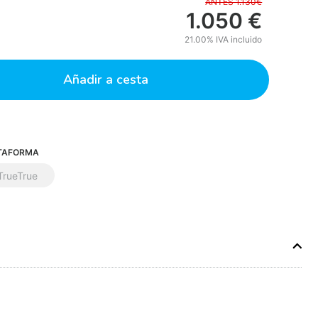
ANTES 1.130€
1.050
€
21.00%
IVA incluido
Añadir a cesta
TAFORMA
TrueTrue