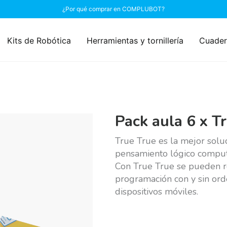
¿Por qué comprar en COMPLUBOT?
Kits de Robótica
Herramientas y tornillería
Cuader
Pack aula 6 x T
True True es la mejor soluc
pensamiento lógico comput
Con True True se pueden re
programación con y sin or
dispositivos móviles.