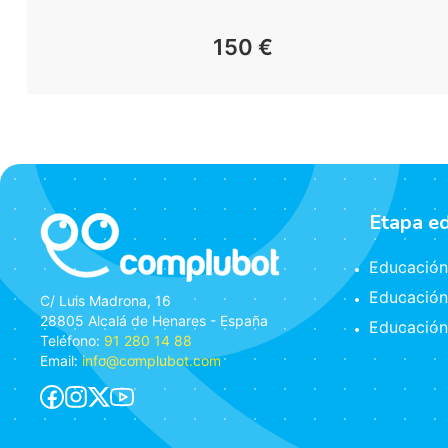
150
€
Etapa e
Educación 
Educación
C/ Luis Madrona, 16
28805 Alcalá de Henares - España
Educación
Teléfono:
91 280 14 88
Email:
info@complubot.com