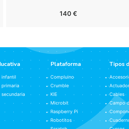
140
€
ducativa
Plataforma
Tipos 
infantil
Compluino
Accesori
 primaria
Crumble
Actuado
 secundaria
KIE
Cables
Microbit
Campo d
Raspberry Pi
Compone
Robotitos
Cuaderno
Scratch
Cursos