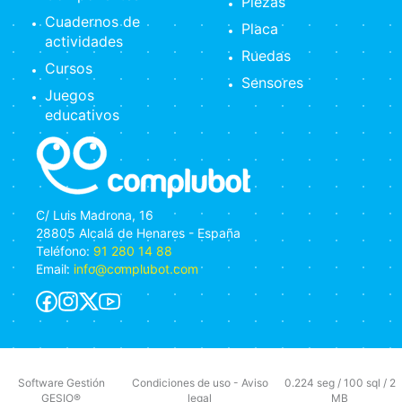
Piezas
Cuadernos de
Placa
actividades
Ruedas
Cursos
Sensores
Juegos
educativos
C/ Luis Madrona, 16
28805 Alcalá de Henares - España
Teléfono:
91 280 14 88
Email:
info@complubot.com
Software Gestión
Condiciones de uso
-
Aviso
0.224 seg /
100 sql
/ 2
GESIO®
legal
MB