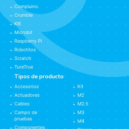
Compluino
Crumble
KIE
Microbit
Raspberry Pi
Robotitos
Scratch
TureTrue
Tipos de producto
Accesorios
Kit
Actuadores
M2
Cables
M2.5
Campo de
M3
pruebas
M4
Componentes