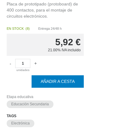
Placa de prototipado (protoboard) de
400 contactos, para el montaje de
circuitos electrónicos.
EN STOCK
(
8
)
Entrega 24/48 h
5,92
€
21.00%
IVA incluido
-
+
unidades
AÑADIR A CESTA
Etapa educativa
Educación Secundaria
TAGS
Electrónica