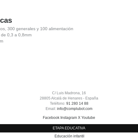
icas
os, 300 generales y 100 alimentación
 de 0,3 a 0,8mm
mm
C/ Luis Madrona, 16
28805 Alcalá de Henares - España
Teléfono:
91 280 14 88
Email:
info@complubot.com
Facebook
Instagram
X
Youtube
ETAPA EDUCATIVA
Educación infantil