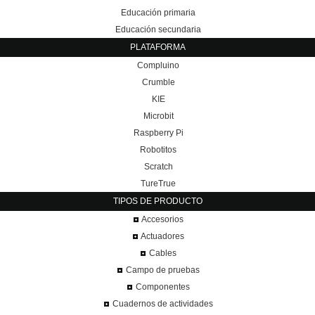
Educación primaria
Educación secundaria
PLATAFORMA
Compluino
Crumble
KIE
Microbit
Raspberry Pi
Robotitos
Scratch
TureTrue
TIPOS DE PRODUCTO
Accesorios
Actuadores
Cables
Campo de pruebas
Componentes
Cuadernos de actividades