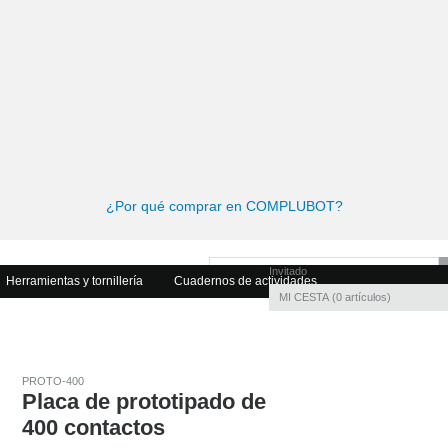
¿Por qué comprar en COMPLUBOT?
Invitado
Herramientas y tornillería
Cuadernos de actividades
MI CESTA
0
artículos
PROTO-400
Placa de prototipado de
400 contactos