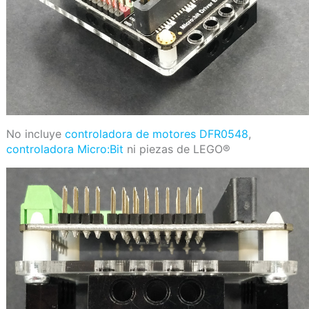
No incluye
controladora de motores DFR0548
,
controladora Micro:Bit
ni piezas de LEGO®