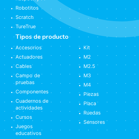
Robotitos
Scratch
TureTrue
Tipos de producto
Accesorios
Kit
Actuadores
M2
Cables
M2.5
Campo de
M3
pruebas
M4
Componentes
Piezas
Cuadernos de
Placa
actividades
Ruedas
Cursos
Sensores
Juegos
educativos