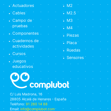
Actuadores
M2
Cables
M2.5
Campo de
M3
pruebas
M4
Componentes
Piezas
Cuadernos de
Placa
actividades
Ruedas
Cursos
Sensores
Juegos
educativos
C/ Luis Madrona, 16
28805 Alcalá de Henares - España
Teléfono:
91 280 14 88
Email:
info@complubot.com