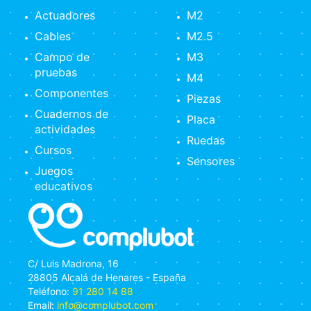
Actuadores
M2
Cables
M2.5
Campo de
M3
pruebas
M4
Componentes
Piezas
Cuadernos de
Placa
actividades
Ruedas
Cursos
Sensores
Juegos
educativos
C/ Luis Madrona, 16
28805 Alcalá de Henares - España
Teléfono:
91 280 14 88
Email:
info@complubot.com