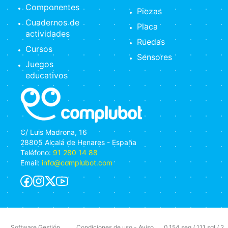
Componentes
Piezas
Cuadernos de
Placa
actividades
Ruedas
Cursos
Sensores
Juegos
educativos
C/ Luis Madrona, 16
28805 Alcalá de Henares - España
Teléfono:
91 280 14 88
Email:
info@complubot.com
Software Gestión
Condiciones de uso
-
Aviso
0.154 seg /
111 sql
/ 2