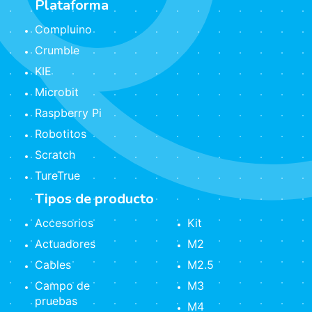
Plataforma
Compluino
Crumble
KIE
Microbit
Raspberry Pi
Robotitos
Scratch
TureTrue
Tipos de producto
Accesorios
Kit
Actuadores
M2
Cables
M2.5
Campo de
M3
pruebas
M4