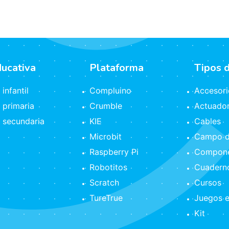
ducativa
Plataforma
Tipos 
infantil
Compluino
Accesori
 primaria
Crumble
Actuado
 secundaria
KIE
Cables
Microbit
Campo d
Raspberry Pi
Compone
Robotitos
Cuaderno
Scratch
Cursos
TureTrue
Juegos e
Kit