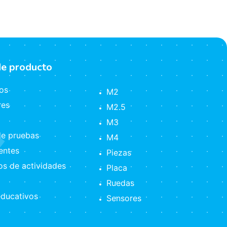
de producto
os
M2
res
M2.5
M3
e pruebas
M4
ntes
Piezas
s de actividades
Placa
Ruedas
ducativos
Sensores