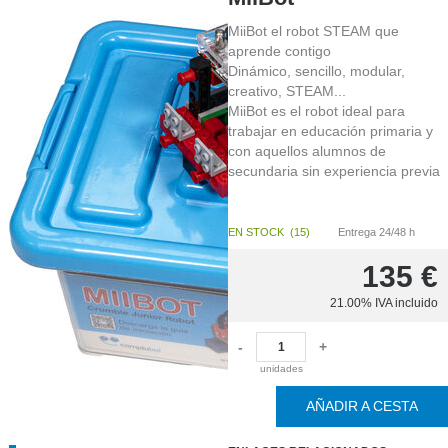
MiiBot el robot STEAM que
ÚLTIMAS
aprende contigo
UNIDADES
EN
Dinámico, sencillo, modular,
STOCK
(
3
)
creativo, STEAM...
MiiBot es el robot ideal para
trabajar en educación primaria y
con aquellos alumnos de
secundaria sin experiencia previa
EN STOCK
(
15
)
Entrega 24/48 h
135
€
21.00%
IVA incluido
-
+
unidades
AÑADIR A CESTA