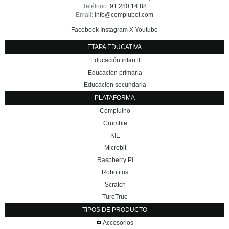
Teléfono:
91 280 14 88
Email:
info@complubot.com
Facebook
Instagram
X
Youtube
ETAPA EDUCATIVA
Educación infantil
Educación primaria
Educación secundaria
PLATAFORMA
Compluino
Crumble
KIE
Microbit
Raspberry Pi
Robotitos
Scratch
TureTrue
TIPOS DE PRODUCTO
Accesorios