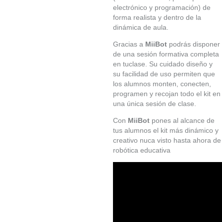
electrónico y programación) de
forma realista y dentro de la
dinámica de aula.
Gracias a
MiiBot
podrás disponer
de una sesión formativa completa
en tuclase. Su cuidado diseño y
su facilidad de uso permiten que
los alumnos monten, conecten,
ÚLTIMAS
programen y recojan todo el kit en
UNIDADES
EN
una única sesión de clase.
STOCK
(
4
)
Con
MiiBot
pones al alcance de
tus alumnos el kit más dinámico y
creativo nuca visto hasta ahora de
robótica educativa