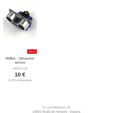
oferta
MiiBot - Ultrasonic
sensor
ANTES 12€
10
€
21.00%
IVA incluido
C/ Luis Madrona, 16
28805 Alcalá de Henares - España