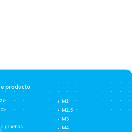
de producto
os
M2
res
M2.5
M3
e pruebas
M4