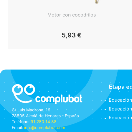
Motor con cocodrilos
5,93
€
Etapa e
Educación 
Educación
C/ Luis Madrona, 16
28805 Alcalá de Henares - España
Educación
Teléfono:
91 280 14 88
Email:
info@complubot.com