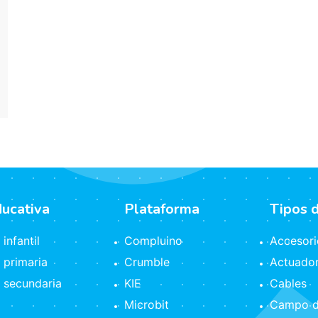
ducativa
Plataforma
Tipos 
infantil
Compluino
Accesori
 primaria
Crumble
Actuado
 secundaria
KIE
Cables
Microbit
Campo d