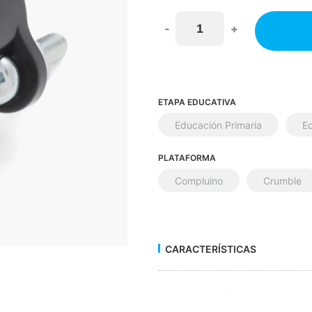
-
+
ETAPA EDUCATIVA
Educación Primaria
E
PLATAFORMA
Compluino
Crumble
CARACTERÍSTICAS