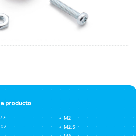
de producto
os
M2
res
M2.5