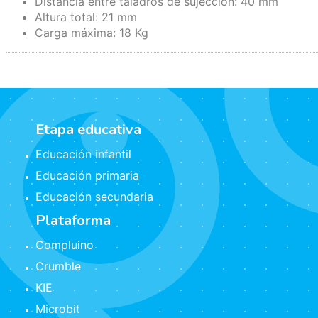
Distancia entre taladros de sujección: 40 mm
Altura total: 21 mm
Carga máxima: 18 Kg
Etapa educativa
Educación infantil
Educación primaria
Educación secundaria
Plataforma
Compluino
Crumble
KIE
Microbit