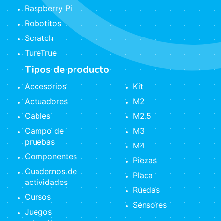
Raspberry Pi
Robotitos
Scratch
TureTrue
Tipos de producto
Accesorios
Kit
Actuadores
M2
Cables
M2.5
Campo de
M3
pruebas
M4
Componentes
Piezas
Cuadernos de
Placa
actividades
Ruedas
Cursos
Sensores
Juegos