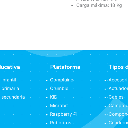
Carga máxima: 18 Kg
ducativa
Plataforma
Tipos 
infantil
Compluino
Accesori
 primaria
Crumble
Actuado
 secundaria
KIE
Cables
Microbit
Campo d
Raspberry Pi
Compone
Robotitos
Cuaderno