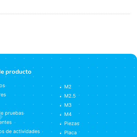
de producto
os
M2
res
M2.5
M3
e pruebas
M4
ntes
Piezas
s de actividades
Placa