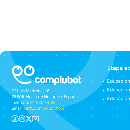
Etapa e
Educación 
Educación
C/ Luis Madrona, 16
28805 Alcalá de Henares - España
Educación
Teléfono:
91 280 14 88
Email:
info@complubot.com